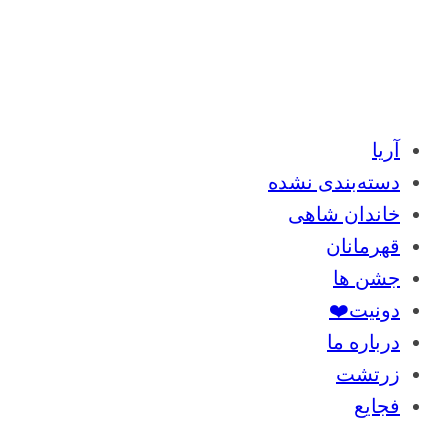
آریا
دسته‌بندی نشده
خاندان شاهی
قهرمانان
جشن ها
دونیت❤️
درباره ما
زرتشت
فجایع