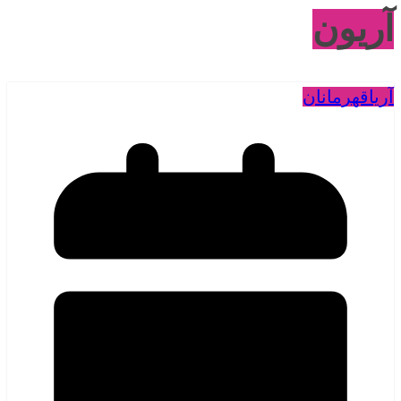
آریون
آریا
قهرمانان