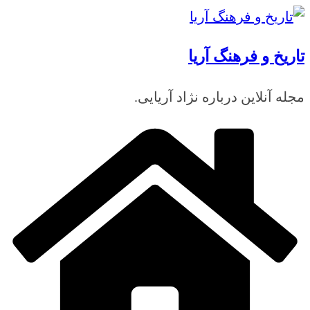
رفتن
به
تاریخ و فرهنگ آریا
محتوا
مجله آنلاین درباره نژاد آریایی.