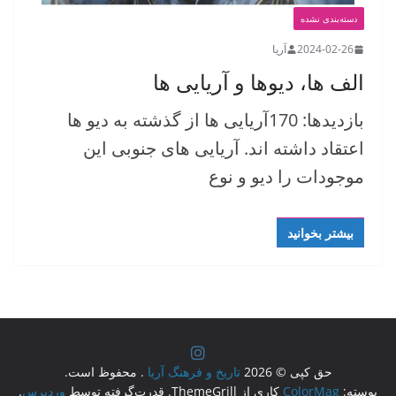
دسته‌بندی نشده
2024-02-26
آریا
الف ها، دیوها و آریایی ها
بازدیدها: 170آریایی ها از گذشته به دیو ها
اعتقاد داشته اند. آریایی های جنوبی این
موجودات را دیو و نوع
بیشتر بخوانید
حق کپی © 2026
تاریخ و فرهنگ آریا
. محفوظ است.
پوسته:
ColorMag
کاری از ThemeGrill. قدرت‌گرفته توسط
وردپرس
.