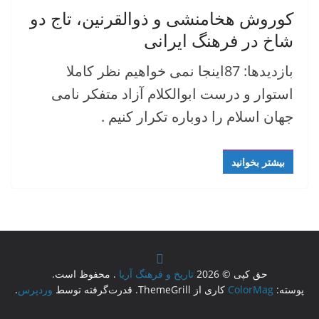
کوروش هخامنشی و ذوالقرنین، تاج دو
شاخ در فرهنگ ایرانی
بازدیدها: 87اینجا نمی خواهیم نظر کاملا
استوار و درست ابوالکلام آزاد متفکر نامی
جهان اسلام را دوباره تکرار کنیم .
بیشتر بخوانید
حق کپی © 2026
تاریخ و فرهنگ آریا
. محفوظ است.
پوسته:
ColorMag
کاری از ThemeGrill. قدرت‌گرفته توسط
وردپرس
.