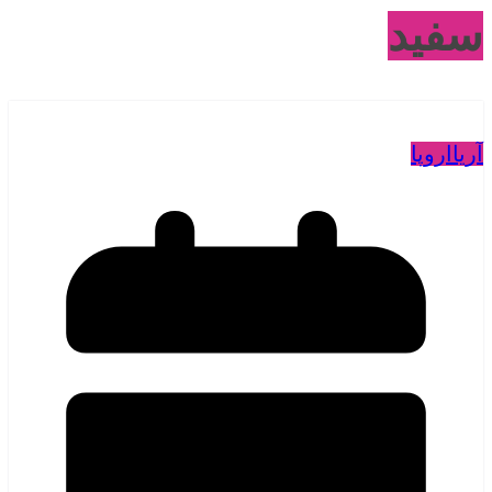
سفید
آریا
اروپا