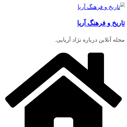
رفتن
به
تاریخ و فرهنگ آریا
محتوا
مجله آنلاین درباره نژاد آریایی.