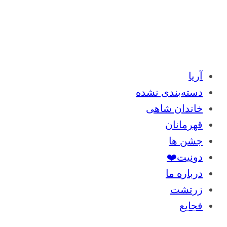
آریا
دسته‌بندی نشده
خاندان شاهی
قهرمانان
جشن ها
دونیت❤️
درباره ما
زرتشت
فجایع