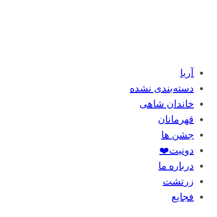
آریا
دسته‌بندی نشده
خاندان شاهی
قهرمانان
جشن ها
دونیت❤️
درباره ما
زرتشت
فجایع