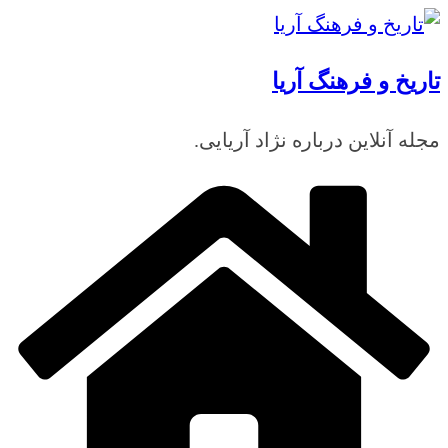
رفتن
به
تاریخ و فرهنگ آریا
محتوا
مجله آنلاین درباره نژاد آریایی.