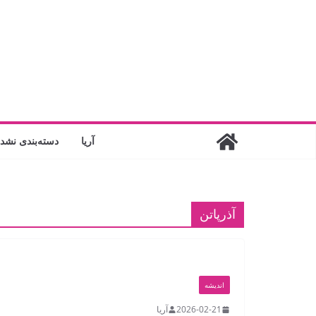
فتن
ه
حتوا
آریا
دسته‌بندی نشد
آذرپاتن
اندیشه
2026-02-21
آریا