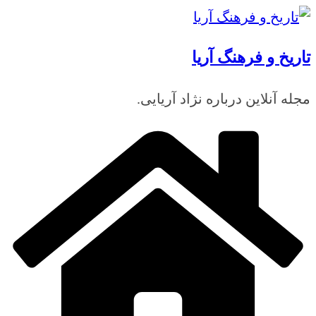
رفتن
به
تاریخ و فرهنگ آریا
محتوا
مجله آنلاین درباره نژاد آریایی.