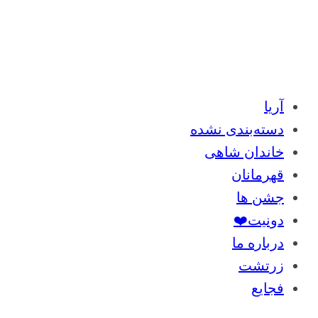
آریا
دسته‌بندی نشده
خاندان شاهی
قهرمانان
جشن ها
دونیت❤️
درباره ما
زرتشت
فجایع