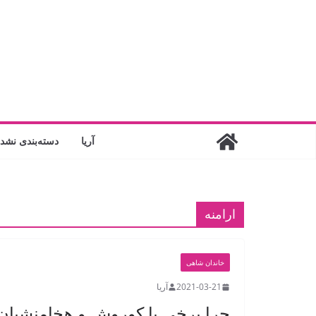
فتن
ه
حتوا
آریا
دسته‌بندی نشد
ارامنه
خاندان شاهی
2021-03-21
آریا
چرا برخی با کوروش و هخامنشیا