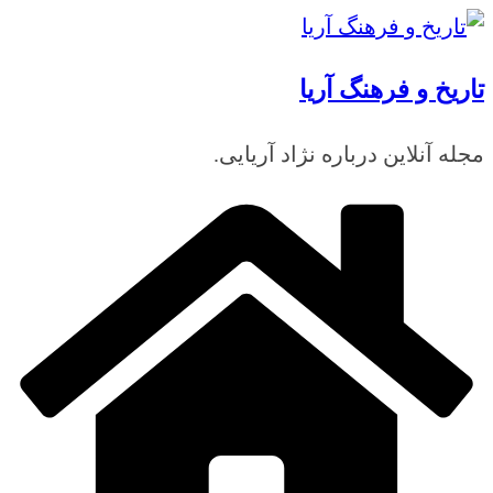
رفتن
به
تاریخ و فرهنگ آریا
محتوا
مجله آنلاین درباره نژاد آریایی.