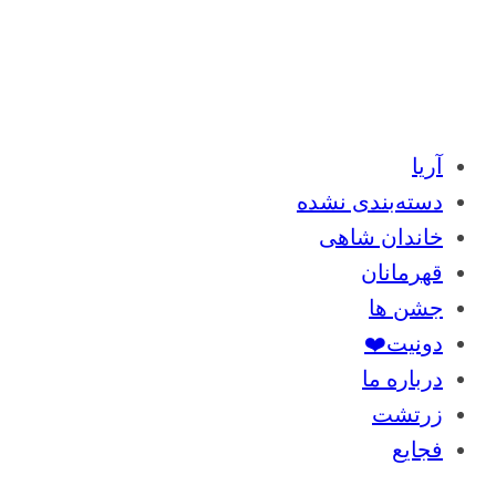
آریا
دسته‌بندی نشده
خاندان شاهی
قهرمانان
جشن ها
دونیت❤️
درباره ما
زرتشت
فجایع