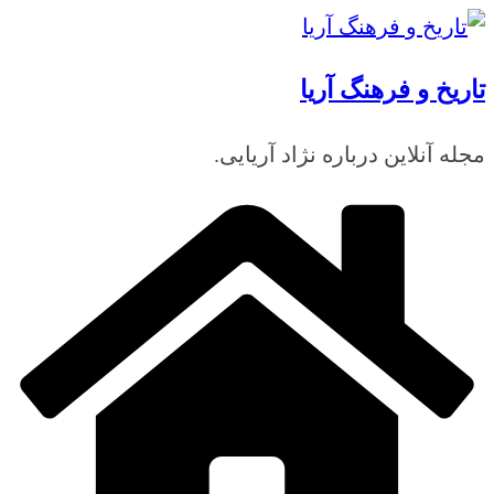
رفتن
به
تاریخ و فرهنگ آریا
محتوا
مجله آنلاین درباره نژاد آریایی.