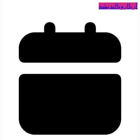
آریا
اروپا
اندیشه