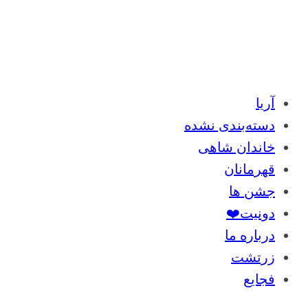
آریا
دسته‌بندی نشده
خاندان شاهی
قهرمانان
جشن ها
دونیت❤️
درباره ما
زرتشت
فجایع