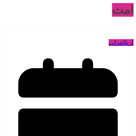
امت
آریا
احزاب