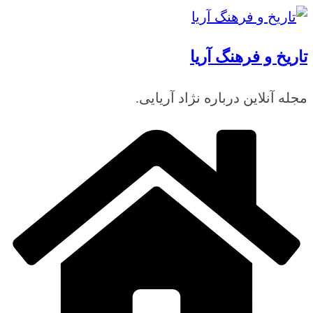
رفتن
به
تاریخ و فرهنگ آریا
محتوا
مجله آنلاین درباره نژاد آریایی.