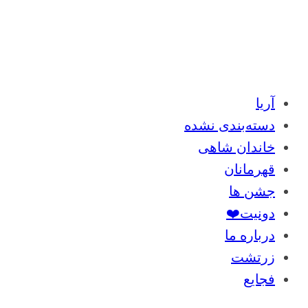
آریا
دسته‌بندی نشده
خاندان شاهی
قهرمانان
جشن ها
دونیت❤️
درباره ما
زرتشت
فجایع