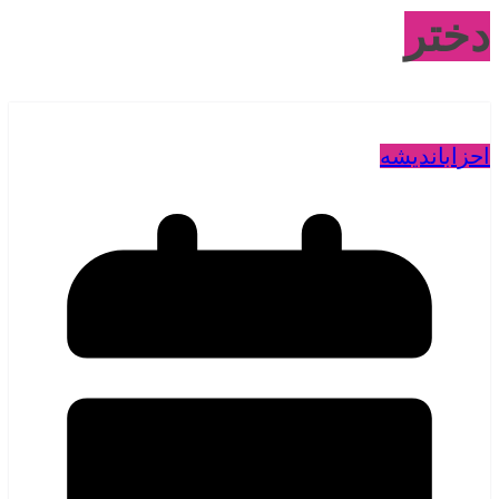
دختر
احزاب
اندیشه