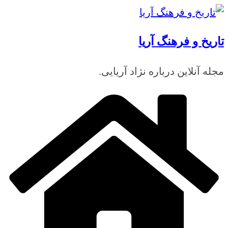
رفتن
به
تاریخ و فرهنگ آریا
محتوا
مجله آنلاین درباره نژاد آریایی.