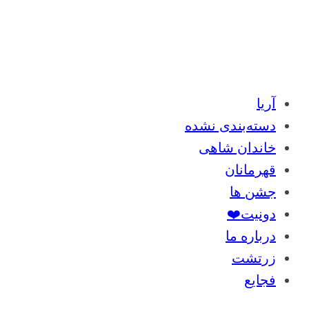
آریا
دسته‌بندی نشده
خاندان شاهی
قهرمانان
جشن ها
دونیت❤️
درباره ما
زرتشت
فجایع