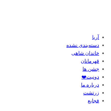
آریا
دسته‌بندی نشده
خاندان شاهی
قهرمانان
جشن ها
دونیت❤️
درباره ما
زرتشت
فجایع