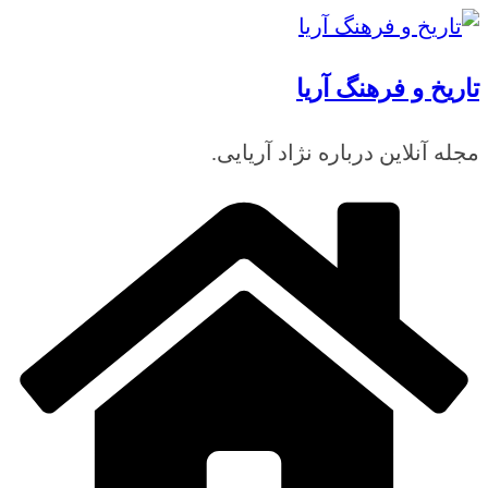
رفتن
به
تاریخ و فرهنگ آریا
محتوا
مجله آنلاین درباره نژاد آریایی.