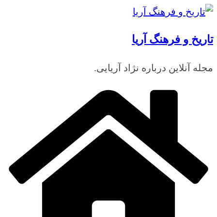
رفتن
به
تاریخ و فرهنگ آریا
محتوا
مجله آنلاین درباره نژاد آریایی.