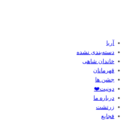
آریا
دسته‌بندی نشده
خاندان شاهی
قهرمانان
جشن ها
دونیت❤️
درباره ما
زرتشت
فجایع