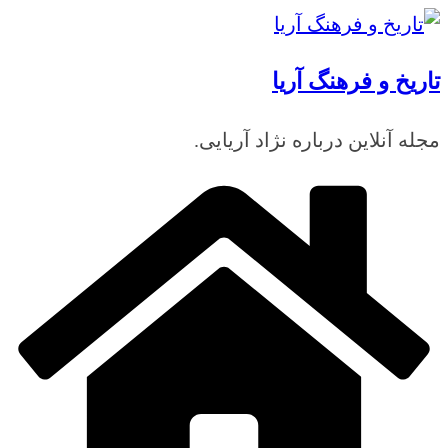
رفتن
به
تاریخ و فرهنگ آریا
محتوا
مجله آنلاین درباره نژاد آریایی.