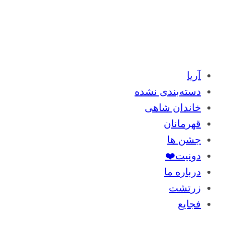
آریا
دسته‌بندی نشده
خاندان شاهی
قهرمانان
جشن ها
دونیت❤️
درباره ما
زرتشت
فجایع