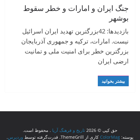
جنگ ایران و امارات و خطر سقوط
بوشهر
بازدیدها: 42بزرگترین تهدید ایران اسرائیل
نیست. امارات، ترکیه و جمهوری آذربایجان
بزرگترین خطر برای امنیت ملی و تمانیت
ارضی ایران
بیشتر بخوانید
حق کپی © 2026
تاریخ و فرهنگ آریا
. محفوظ است.
پوسته:
ColorMag
کاری از ThemeGrill. قدرت‌گرفته توسط
وردپرس
.