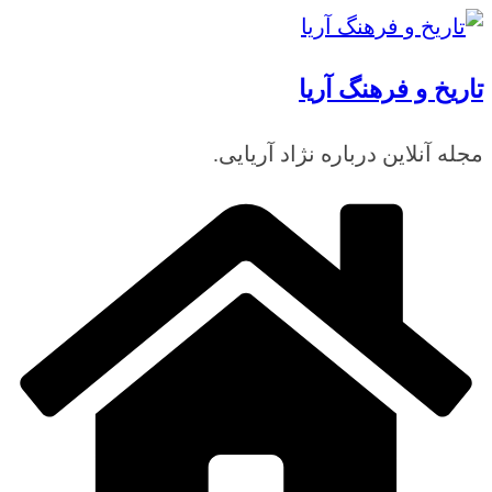
رفتن
به
تاریخ و فرهنگ آریا
محتوا
مجله آنلاین درباره نژاد آریایی.