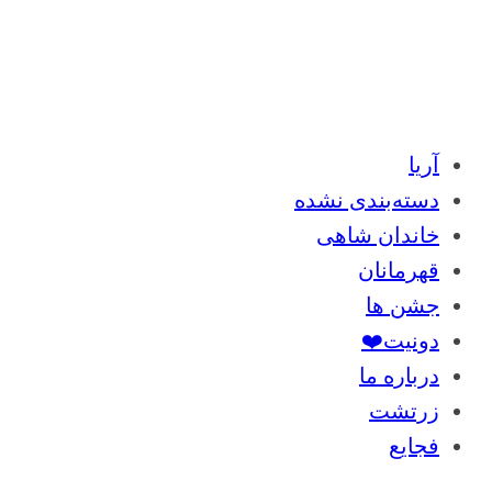
آریا
دسته‌بندی نشده
خاندان شاهی
قهرمانان
جشن ها
دونیت❤️
درباره ما
زرتشت
فجایع