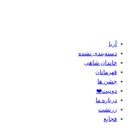
آریا
دسته‌بندی نشده
خاندان شاهی
قهرمانان
جشن ها
دونیت❤️
درباره ما
زرتشت
فجایع