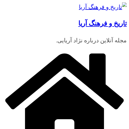
رفتن
به
تاریخ و فرهنگ آریا
محتوا
مجله آنلاین درباره نژاد آریایی.