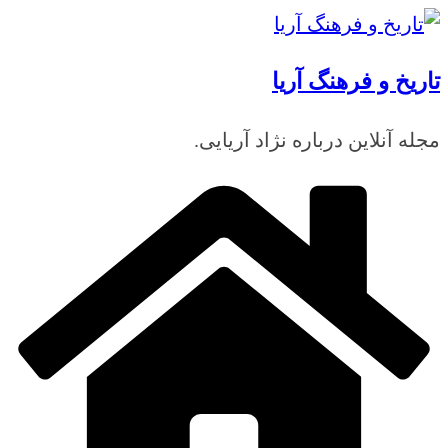
رفتن
به
تاریخ و فرهنگ آریا
محتوا
مجله آنلاین درباره نژاد آریایی.