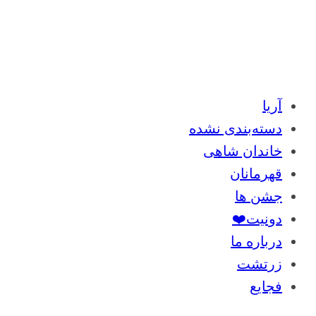
آریا
دسته‌بندی نشده
خاندان شاهی
قهرمانان
جشن ها
دونیت❤️
درباره ما
زرتشت
فجایع