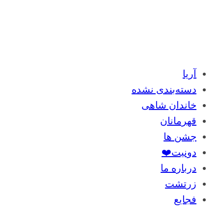
آریا
دسته‌بندی نشده
خاندان شاهی
قهرمانان
جشن ها
دونیت❤️
درباره ما
زرتشت
فجایع