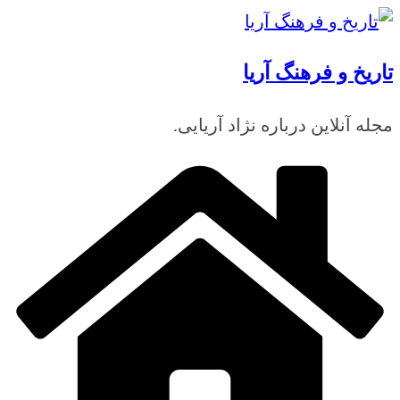
رفتن
به
تاریخ و فرهنگ آریا
محتوا
مجله آنلاین درباره نژاد آریایی.