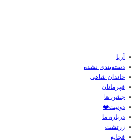
آریا
دسته‌بندی نشده
خاندان شاهی
قهرمانان
جشن ها
دونیت❤️
درباره ما
زرتشت
فجایع