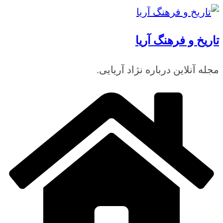
رفتن
به
تاریخ و فرهنگ آریا
محتوا
مجله آنلاین درباره نژاد آریایی.