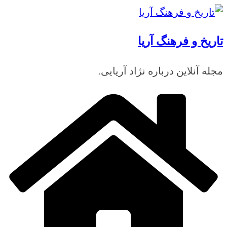
رفتن
به
تاریخ و فرهنگ آریا
محتوا
مجله آنلاین درباره نژاد آریایی.