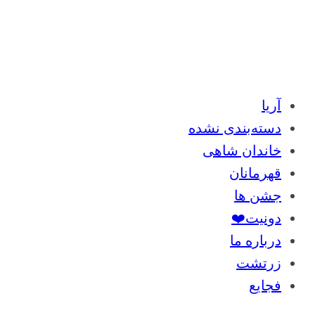
آریا
دسته‌بندی نشده
خاندان شاهی
قهرمانان
جشن ها
دونیت❤️
درباره ما
زرتشت
فجایع