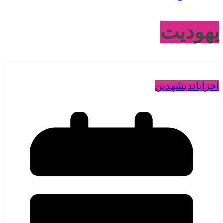
یهودیت
احزاب
اندیشه
دین