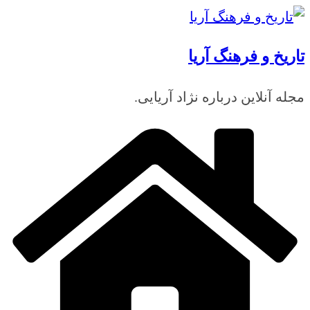
رفتن
به
تاریخ و فرهنگ آریا
محتوا
مجله آنلاین درباره نژاد آریایی.