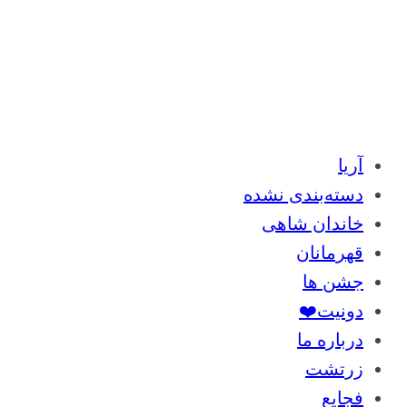
آریا
دسته‌بندی نشده
خاندان شاهی
قهرمانان
جشن ها
دونیت❤️
درباره ما
زرتشت
فجایع