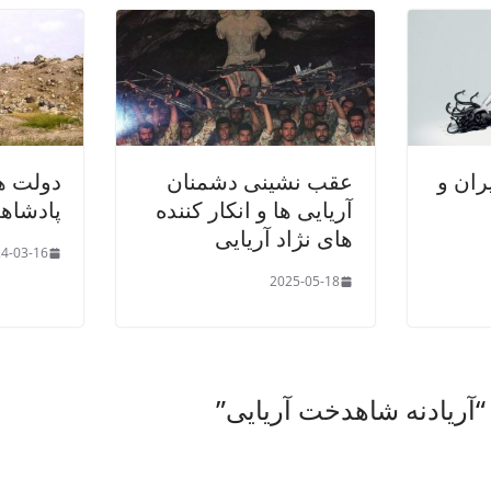
ران و
عقب نشینی دشمنان
دولت ه
آریایی ها و انکار کننده
پادشاهی
های نژاد آریایی
4-03-16
2025-05-18
آریادنه شاهدخت آریایی
”