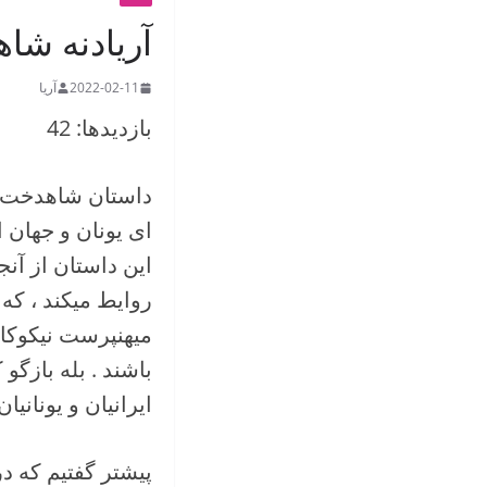
آریادنه شا
2022-02-11
آریا
بازدیدها: 42
داستان شاهدخت آر
ای یونان و جهان ا
این داستان از آنج
روایط میکند ، که
میهنپرست نیکوکار 
باشند . بله بازگو
ایرانیان و یونانیان
پیشتر گفتیم که در 