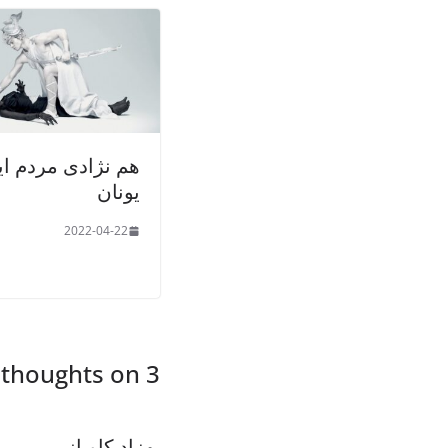
هم نژادی مردم ای
یونان
2022-04-22
3 thoughts on “
بهزاد کاویانی