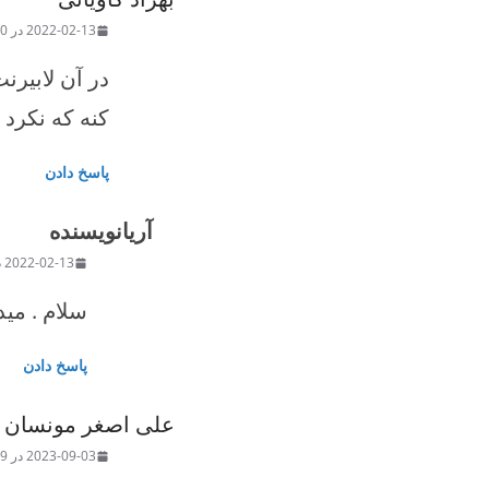
2022-02-13 در t 7:40 ق.ظ
در آن لابیرن
کنه که نکرد
پاسخ دادن
آریا
نویسنده
2022-02-13 در t 6:56 ب.ظ
سلام . می
پاسخ دادن
علی اصغر مونسان
2023-09-03 در t 5:39 ب.ظ