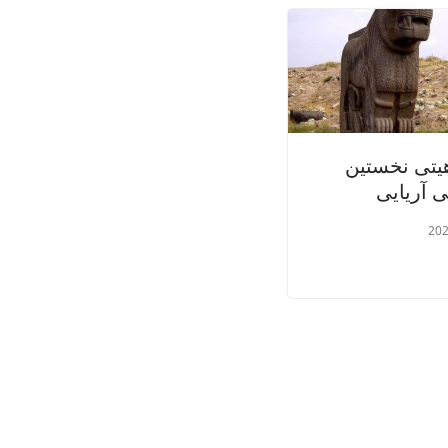
یتی نخستین
 آریایی
202