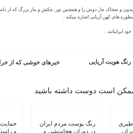
فریدون و ضحاک مار دوش را و همچنین تور ,چکش و مار بزرگ که از داس
وره های کهن آریایی اشاره میکند .
د ایرانیانند .
 رنگ هویت آریایی
خبرهای خوشی که از خرا
مکن است دوست داشته باشید
طیری
رنگ پوست مردم ایران
حمایت ا
یران
در دوران هخامنشی و
و راستگ