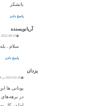
باتشکر
پاسخ دادن
آریا
نویسنده
2022-08-25 در t 5:40 ب.ظ
سلام . بل
پاسخ دادن
یزدان
2023-03-26 در t 2:26 ب.ظ
یونانی ها ای
در برهه‌های 
اما در کل یون