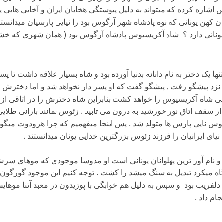
 اشاره کرده که میتواند به دلیل پیوستگی هخایان ایران و آخایی هایی 
ن کهن یونانی که نوه پادشاه شهر آرگوس بود را نیایی پارسیان میدانست
ونانی دارد ؟ شاه
آکریسیوس پادشاه آرگوس بود ( همان شهری که خشایار
 یک دختر به نام دانائه بدنیا آورده بود و شاه بسیار علاقه داشت تا پ
ه نزد پیشگو رفت , پیشگو گفت که او پسر دار نخواهد شد و اما دخترش 
ی شاه آکریسیوس را خواهد کشت بنابراین شاه دخترش را در اتاقی از 
 از سقف اتاق نور خورشید به درون می تابید . زئوس بمانند بارانی طلایی 
ئوس نایی پارس ها متولد شد . پس اینجا میفهمیم که چرا هرودوت میگوید
نیای ایرانیان را فرزند زئوس بزرگترین خدایی یونان میدانستند .
 نام آور ترین پهلوانان یونانی است او مدوسا موجودی که موهای سرش
گاه میکرد تبدیل به سنگ میشد را کشت . توجه کنیم این موجود گورگون
ای دلفریب بود و سپس به دلیل هم خوابگی با پوزیدون در معبد آتنا موها
نجام داد .