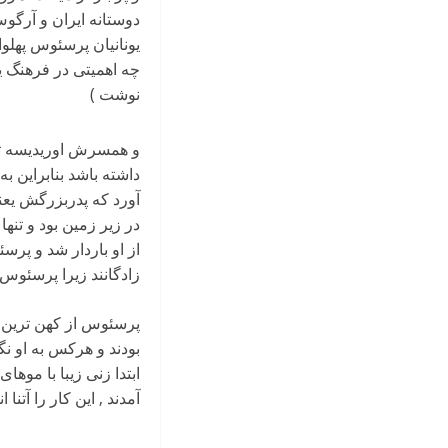
دوستانه ایران و آرگوس
یونانیان پرسئوس پهلوا
چه اهمیتی در فرهنگ ی
نوشت )
و همسرش اوریدیسه تنها
داشته باشد بنابراین ب
آورد که پدربزرگش یعن
در زیر زمین بود و تنها
از او باردار شد و پرس
زادگانند زیرا پرسئوس 
پرسئوس از کهن ترین و
بودند و هرکس به او ن
ابتدا زنی زیبا با موه
آمدند , این کار را آتنا ا