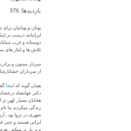
بازدیدها: 376
یونان و یونانیان برای 
ایرانیانند درست تر این
دوستانه و غرب ستایانه
تلاش ها و ایثار های س
سردار ممنون و برادرش
از سرداران خشایارشا ش
همان گونه که
اینجا
گفت
دکتر جهانشاه درخشانی 
هخایان بسیار کهن تر 
زندگی میکردند ما نام ه
شهری در تروا بود , آر
ایرانی هستند و حتی قو
و پر بار تر میکند . ه