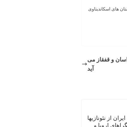
تان های اسکاندیناوی
سان و قفقاز می
آید
یران از نئونازیها
راهای اروپا و