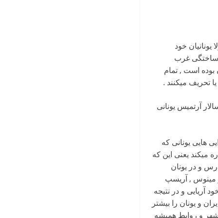
 یونانیان خود
یخ ساختگی غرب
 بوده است , تمام
یا تحریف میکنند .
الار آرتمیس یونانی
یی هایی یونانی که
ه میکند یعنی این که
رس و در یونان
ختر مینوس , آریسپ
د آریایی و در نتیجه
ان و یونان را بیشتر
ن شهر و روابط همیشه