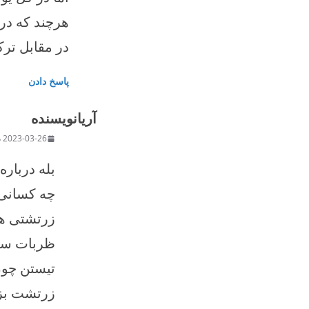
هرچند که در 
در مقابل ترک
پاسخ دادن
آریا
نویسنده
2023-03-26 در t 2:47 ب.ظ
بله درباره
چه کسانی ه
زرتشتی هس
ظربات سخت
تیستن چون
زرتشت بزر