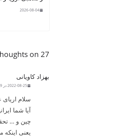
2026-08-04
27 thoughts on “
بهزاد کاویانی
2022-08-25 در t 7:39 ق.ظ
سلام اریای ع
آیا شما ایران
چین و … تحق
یعنی اینکه م