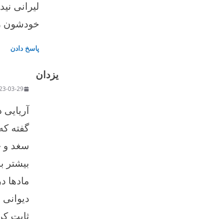
لیرانی نید
خودشون رو
پاسخ دادن
یزدان
2023-03-29 در 5:09
آریایی 
گفته که
سغد و خو
بیشتر ب
مادها در
دیوانی 
ثابت کر