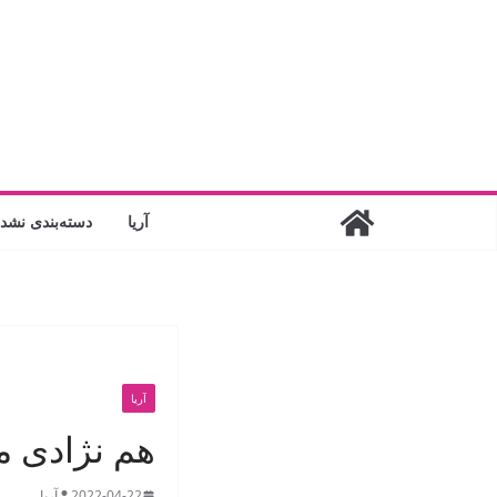
فتن
ه
حتوا
آریا
دسته‌بندی نشد
آریا
هم نژادی مر
2022-04-22
آریا