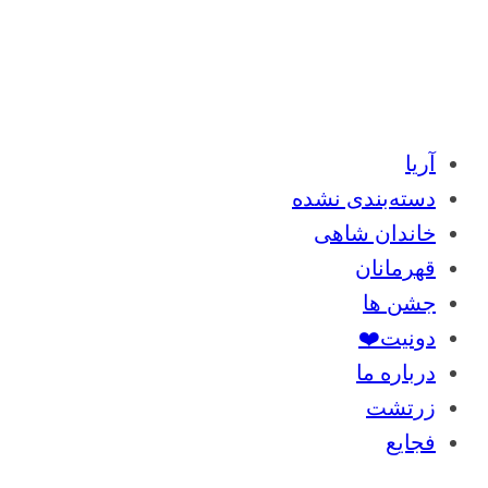
آریا
دسته‌بندی نشده
خاندان شاهی
قهرمانان
جشن ها
دونیت❤️
درباره ما
زرتشت
فجایع