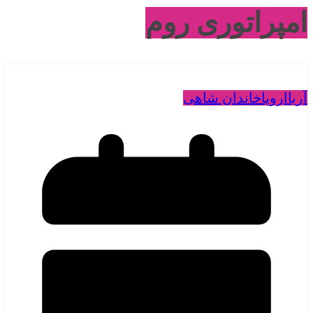
امپراتوری روم
آریا
اروپا
خاندان شاهی