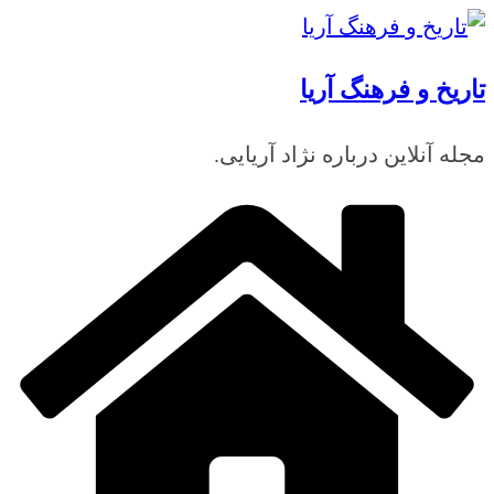
رفتن
به
تاریخ و فرهنگ آریا
محتوا
مجله آنلاین درباره نژاد آریایی.