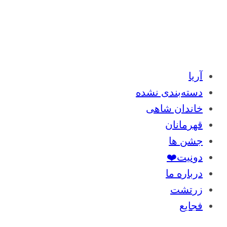
آریا
دسته‌بندی نشده
خاندان شاهی
قهرمانان
جشن ها
دونیت❤️
درباره ما
زرتشت
فجایع