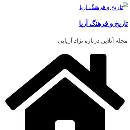
رفتن
به
تاریخ و فرهنگ آریا
محتوا
مجله آنلاین درباره نژاد آریایی.