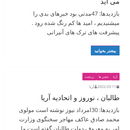
می آید
بازدیدها: 47مدتی بود خبرهای بدی را
میشنیدیم ، امید ها کم رنگ شده رود .
پیشرفت های ترک های آنیرانی
بیشتر بخوانید
آریا
جشن ها
زرتشت
2022-03-11
آریا
طالبان ، نوروز و اتحادیه آریا
بازدیدها: 30امرداد نیوز نوشته است مولوی
محمد صادق عاکف مهاجر سخنگوی وزارت
امر به معروف دولت طالبان گفته است ما