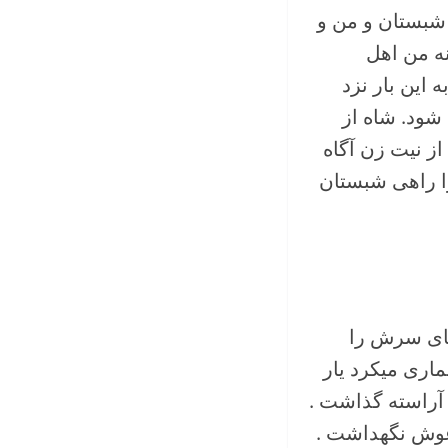
شبستان و من و
ه من اهل
این بار نزد
ود. شاه از
ز نیت زن آگاه
را راهی شبستان
وهای سرش را
ماری میکرد یار
آراسته گذاشت .
آغوش نگهداشت .