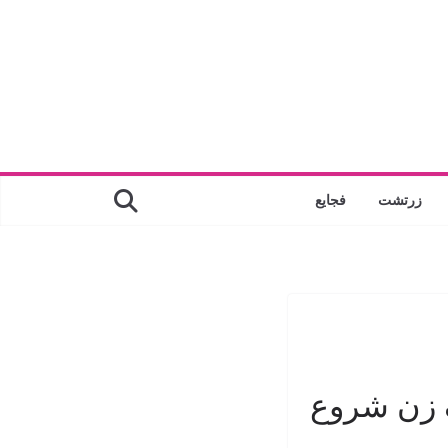
زرتشت
فجایع
ک زن شروع