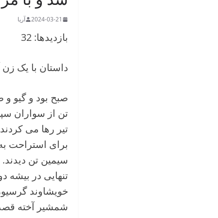
2024-03-21
آریا
بازدیدها: 32
داستان با یک زن آ
صبح بود و گیو و 
تن از سواران سپاه
تیر رها می کردند 
برای استراحت به 
سیمین تن دیدند. د
تنهایی در بیشه د
خویشاوند گرسیوز ب
شمشیر آخته قصد ک